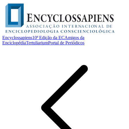
Encyclossapiens
10ª Edição da EC
Amigos da
Enciclopédia
Tertuliarium
Portal de Periódicos