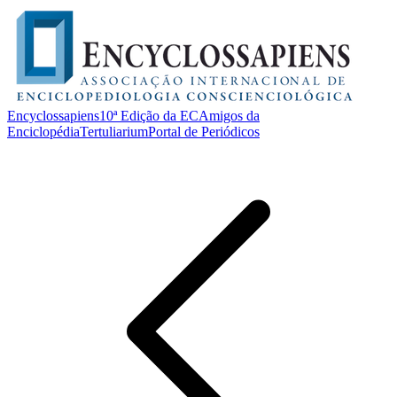
Encyclossapiens
10ª Edição da EC
Amigos da
Enciclopédia
Tertuliarium
Portal de Periódicos