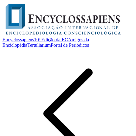
Encyclossapiens
10ª Edição da EC
Amigos da
Enciclopédia
Tertuliarium
Portal de Periódicos