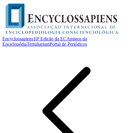
Encyclossapiens
10ª Edição da EC
Amigos da
Enciclopédia
Tertuliarium
Portal de Periódicos